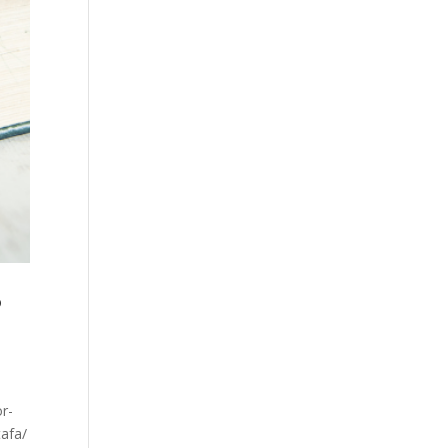
P
or-
tafa/