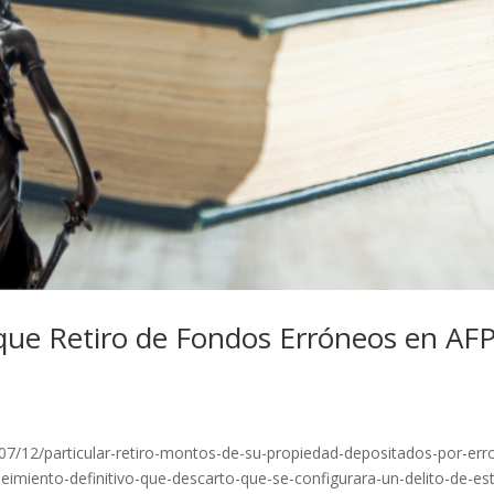
ue Retiro de Fondos Erróneos en AF
e
4/07/12/particular-retiro-montos-de-su-propiedad-depositados-por-err
eimiento-definitivo-que-descarto-que-se-configurara-un-delito-de-es