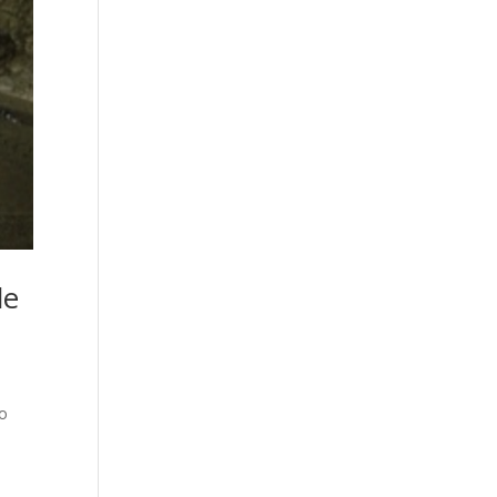
de
eo