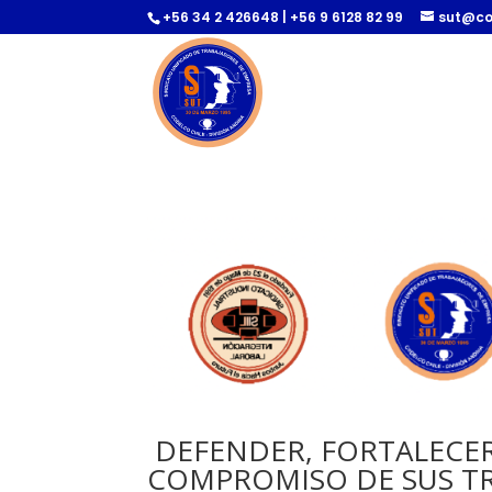
+56 34 2 426648 | +56 9 6128 82 99
sut@co
Inicio
DEFENDER, FORTALECER
COMPROMISO DE SUS T