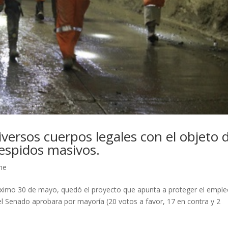
iversos cuerpos legales con el objeto 
espidos masivos.
me
próximo 30 de mayo, quedó el proyecto que apunta a proteger el empl
del Senado aprobara por mayoría (20 votos a favor, 17 en contra y 2