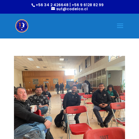
+56 34 2 426648 | +56 9 6128 82 99
sut@codelco.cl