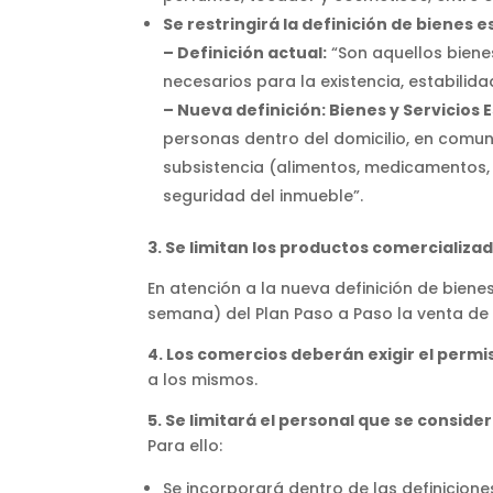
Se restringirá la definición de bienes 
– Definición actual:
“Son aquellos bienes
necesarios para la existencia, estabilid
– Nueva definición: Bienes y Servicios
personas dentro del domicilio, en comuna
subsistencia (alimentos, medicamentos, a
seguridad del inmueble”.
3. Se limitan los productos comercializ
En atención a la nueva definición de bienes
semana) del Plan Paso a Paso la venta de 
4. Los comercios deberán exigir el perm
a los mismos.
5. Se limitará el personal que se consid
Para ello:
Se incorporará dentro de las definicione