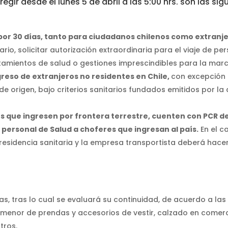
r desde el lunes 5 de abril a las 5:00 hrs. son las sig
o por 30 días, tanto para ciudadanos chilenos como extranj
rio, solicitar autorización extraordinaria para el viaje de pe
atamientos de salud o gestiones imprescindibles para la ma
ngreso de extranjeros no residentes en Chile,
con excepción
de origen, bajo criterios sanitarios fundados emitidos por la
s que ingresen por frontera terrestre, cuenten con PCR d
personal de Salud a choferes que ingresan al país.
En el c
 residencia sanitaria y la empresa transportista deberá hace
s, tras lo cual se evaluará su continuidad, de acuerdo a las 
r menor de prendas y accesorios de vestir, calzado en comerc
tros.