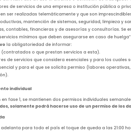
es de servicios de una empresa o institución pública o priv
ser realizadas telemáticamente y que son imprescindibles p
roductivas, mantención de sistemas, seguridad, limpieza y sa
vas, contables, financieras y de asesorías y consultorías. S
 servicios mínimos que deben asegurarse en caso de huelga”
ivo
la obligatoriedad de informar:
 (contratados o que prestan servicios a esta).
s de servicios que considera esenciales y para los cuales se
encial y para el que se solicita permiso (labores operativas
ón).
ento individual
en fase 1, se mantienen dos permisos individuales semanales
ados, solamente podrá hacerse uso de un permiso de los 
eda
se adelanta para todo el país el toque de queda a las 21:00 ho