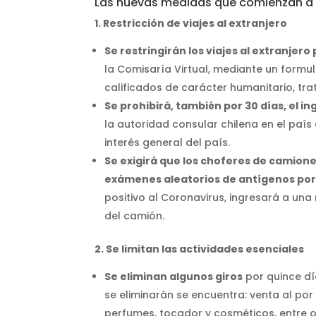
Las nuevas medidas que comienzan a regi
1. Restricción de viajes al extranjero
Se restringirán los viajes al extranjer
la Comisaría Virtual, mediante un formula
calificados de carácter humanitario, tr
Se prohibirá, también por 30 días, el i
la autoridad consular chilena en el país 
interés general del país.
Se exigirá que los choferes de camione
exámenes aleatorios de antígenos por 
positivo al Coronavirus, ingresará a una
del camión.
2. Se limitan las actividades esenciales
Se eliminan algunos giros
por quince día
se eliminarán se encuentra: venta al po
perfumes, tocador y cosméticos, entre o