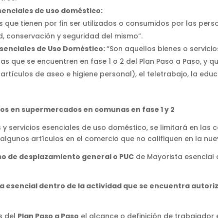
esenciales de uso doméstico:
 que tienen por fin ser utilizados o consumidos por las pers
ad, conservación y seguridad del mismo”.
 Esenciales de Uso Doméstico:
“Son aquellos bienes o servicios
s que se encuentren en fase 1 o 2 del Plan Paso a Paso, y q
rtículos de aseo e higiene personal), el teletrabajo, la educ
ados en supermercados en comunas en fase 1 y 2
 y servicios esenciales de uso doméstico, se limitará en las 
algunos artículos en el comercio que no califiquen en la nue
iso de desplazamiento general o PUC
de Mayorista esencial 
era esencial dentro de la actividad que se encuentra autori
s del
Plan Paso a Paso
el alcance o definición de trabajador 