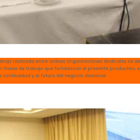
abajo realizada entre ambas Organizaciones Sindicales se d
r líneas de trabajo que fortalezcan el presente productivo, 
 continuidad y el futuro del negocio divisional.