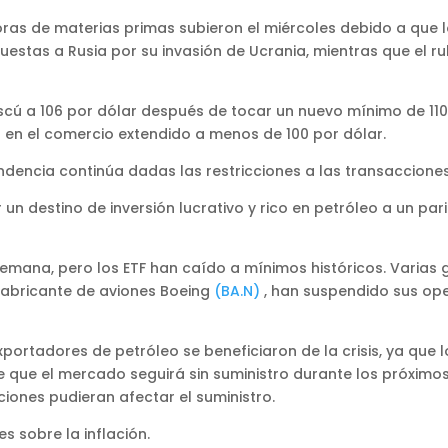
s de materias primas subieron el miércoles debido a que lo
estas a Rusia por su invasión de Ucrania, mientras que el ru
scú a 106 por dólar después de tocar un nuevo mínimo de 11
% en el comercio extendido a menos de 100 por dólar.
dencia continúa dadas las restricciones a las transaccione
un destino de inversión lucrativo y rico en petróleo a un pa
emana, pero los ETF han caído a mínimos históricos. Varias 
fabricante de aviones Boeing
(BA.N)
, han suspendido sus op
rtadores de petróleo se beneficiaron de la crisis, ya que 
de que el mercado seguirá sin suministro durante los próximo
iones pudieran afectar el suministro.
s sobre la inflación.