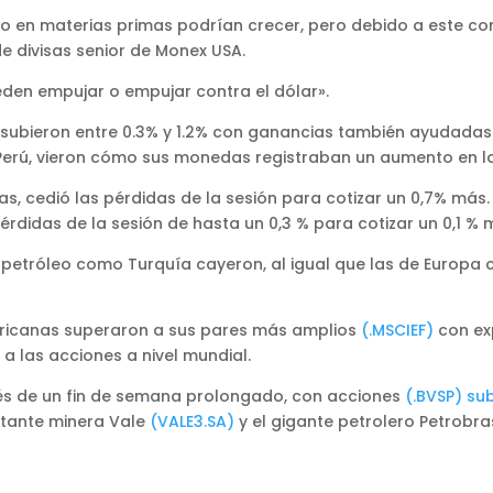
o en materias primas podrían crecer, pero debido a este con
de divisas senior de Monex USA.
eden empujar o empujar contra el dólar».
subieron entre 0.3% y 1.2% con ganancias también ayudadas po
 Perú, vieron cómo sus monedas registraban un aumento en lo
mas, cedió las pérdidas de la sesión para cotizar un 0,7% más
pérdidas de la sesión de hasta un 0,3 % para cotizar un 0,1 % 
etróleo como Turquía cayeron, al igual que las de Europa ce
mericanas superaron a sus pares más amplios
(.MSCIEF)
con exp
 las acciones a nivel mundial.
és de un fin de semana prolongado, con acciones
(.BVSP) su
rtante minera Vale
(VALE3.SA)
y el gigante petrolero Petrobr