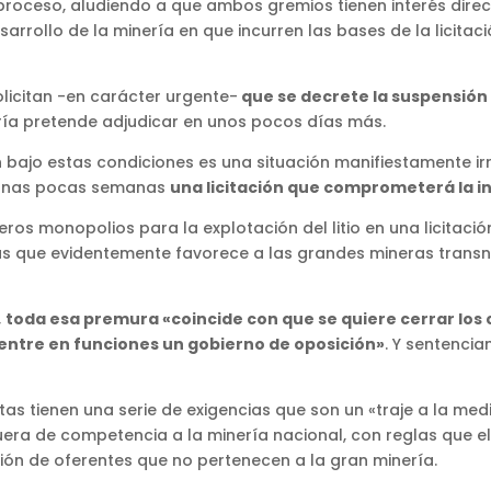
proceso, aludiendo a que ambos gremios tienen interés direc
sarrollo de la minería en que incurren las bases de la licitaci
olicitan -en carácter urgente-
que se decrete la suspensión d
nería pretende adjudicar en unos pocos días más.
ón bajo estas condiciones es una situación manifiestamente ir
en unas pocas semanas
una licitación que comprometerá la ind
eros monopolios para la explotación del litio en una licitaci
glas que evidentemente favorece a las grandes mineras trans
,
toda esa premura «coincide con que se quiere cerrar los 
entre en funciones un gobierno de oposición»
. Y sentencia
s tienen una serie de exigencias que son un «traje a la med
ra de competencia a la minería nacional, con reglas que el 
ión de oferentes que no pertenecen a la gran minería.