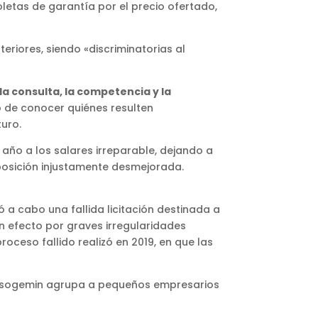
oletas de garantía por el precio ofertado,
eriores, siendo «discriminatorias al
la consulta, la competencia y la
o de conocer quiénes resulten
turo.
 año a los salares irreparable, dejando a
posición injustamente desmejorada.
 a cabo una fallida licitación destinada a
in efecto por graves irregularidades
roceso fallido realizó en 2019, en que las
s, Asogemin agrupa a pequeños empresarios