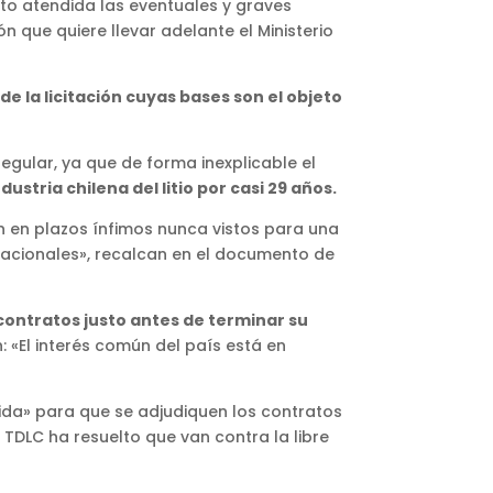
to atendida las eventuales y graves
ón que quiere llevar adelante el Ministerio
e la licitación cuyas bases son el objeto
regular, ya que de forma inexplicable el
ustria chilena del litio por casi 29 años.
ón en plazos ínfimos nunca vistos para una
nacionales», recalcan en el documento de
contratos justo antes de terminar su
n: «El interés común del país está en
ida» para que se adjudiquen los contratos
TDLC ha resuelto que van contra la libre