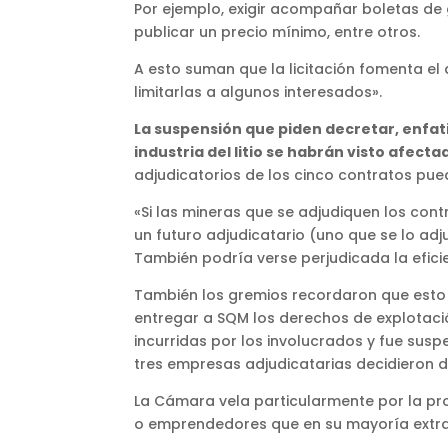
Por ejemplo, exigir acompañar boletas de 
publicar un precio mínimo, entre otros.
A esto suman que la licitación fomenta el 
limitarlas a algunos interesados».
La suspensión que piden decretar, enfati
industria del litio se habrán visto afect
adjudicatorios de los cinco contratos pue
«Si las mineras que se adjudiquen los con
un futuro adjudicatario (uno que se lo a
También podría verse perjudicada la eficien
También los gremios recordaron que esto ya
entregar a SQM los derechos de explotación
incurridas por los involucrados y fue suspe
tres empresas adjudicatarias decidieron 
La Cámara vela particularmente por la pro
o emprendedores que en su mayoría extra