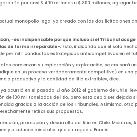
garantía por casi $ 400 millones u $ 800 millones, agregar b
actual monopolio legal ya creado con las dos licitaciones ant
zan, «es indispensable porque incluso si el Tribunal acoge 
adas de forma irreparable».
Esto, indicando que el solo hech
de permitir conductas estratégicas anticompetitivas en el fu
tratos comienzan su exploración y explotación, se causará un
djudique en un proceso verdaderamente competitivo) en una 
cia productiva y la cantidad de litio extraíble», dice.
 ocurrió en el pasado. El año 2012 el gobierno de Chile llevó
 de 100 mil toneladas de litio, pero esta debió ser dejada s
ndida gracias a la acción de los Tribunales. Asimismo, otro p
derechamente retirar sus propuestas.
tección, promoción y desarrollo del litio en Chile. Mientra
en y producen minerales que entregan a Enami.