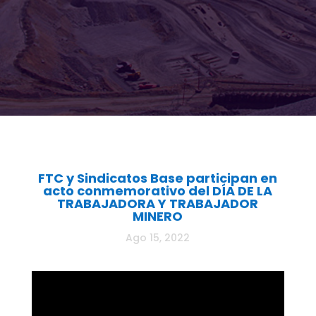
FTC y Sindicatos Base participan en
acto conmemorativo del DÍA DE LA
TRABAJADORA Y TRABAJADOR
MINERO
Ago 15, 2022