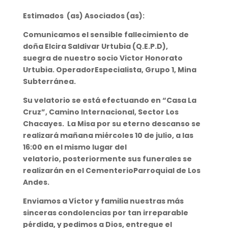
Estimados (as) Asociados (as):
Comunicamos el sensible fallecimiento de
do
ña Elcira Saldivar Urtubia
(Q.E.P.D),
suegr
a
de nuestro socio
Victor Honorato
Urtubia
. Operador
Especialista, Grupo 1, Mina
Subterránea.
Su velatorio se está efectuando en
“Casa La
Cruz”, Camino Internacional, Sector Los
Chacayes
. La Misa por su eterno descanso se
realizará mañana
miércoles 10
de julio, a las
1
6
:00 en
el mismo lugar del
velatorio,
posteriormente sus funerales se
realizarán en el Cementerio
Parroquial de Los
Andes
.
Enviamos a
Víctor
y familia nuestras más
sinceras condolencias por tan irreparable
pérdida, y pedimos a Dios, entregue el