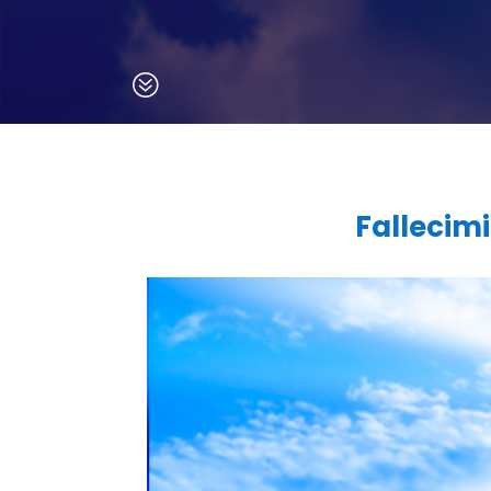
?
Fallecim