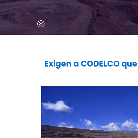
?
Exigen a CODELCO que i