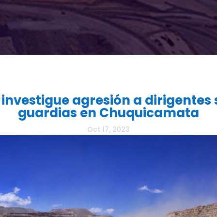
nvestigue agresión a dirigentes 
guardias en Chuquicamata
Oct 17, 2023