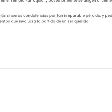
s en el Templo Parroquial y posteriormente se dirigen al cem
más sinceras condolencias por tan irreparable pérdida, y ped
entos que involucra la partida de un ser querido.