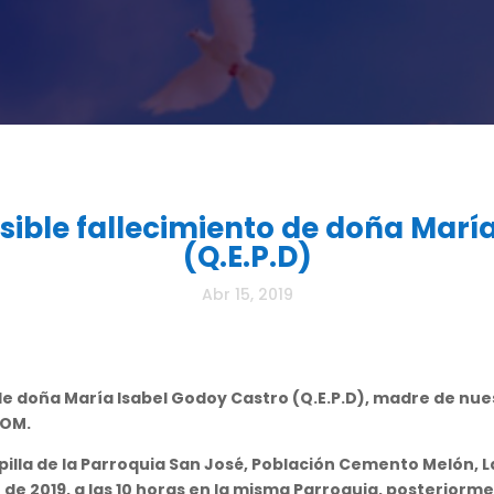
ible fallecimiento de doña María
(Q.E.P.D)
Abr 15, 2019
e doña María Isabel Godoy Castro (Q.E.P.D), madre de nu
COM.
pilla de la Parroquia San José, Población Cemento Melón, L
e 2019, a las 10 horas en la misma Parroquia, posteriormen