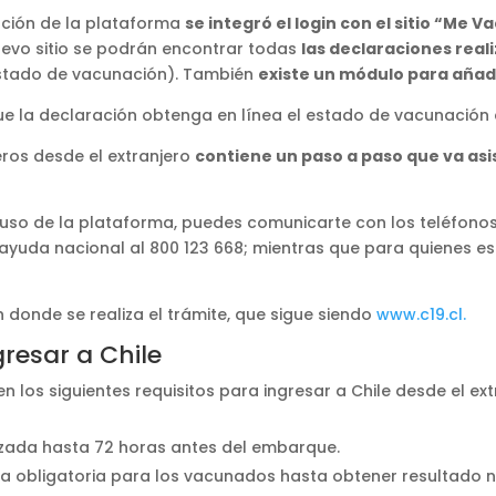
ación de la plataforma
se integró el login con el sitio “Me Va
nuevo sitio se podrán encontrar todas
las declaraciones real
tado de vacunación). También
existe un módulo para añadi
e la declaración obtenga en línea el estado de vacunación d
eros desde el extranjero
contiene un paso a paso que va asis
so de la plataforma, puedes comunicarte con los teléfonos ha
 ayuda nacional al 800 123 668; mientras que para quienes e
donde se realiza el trámite, que sigue siendo
www.c19.cl.
gresar a Chile
os siguientes requisitos para ingresar a Chile desde el ext
izada hasta 72 horas antes del embarque.
na obligatoria para los vacunados hasta obtener resultado 