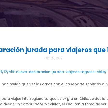
aración jurada para viajeros que 
Dic 21, 2021
21/12/c19-nueva-declaracion-jurada-viajeros-ingreso-chile/
han tenido que ver las caras con el pasaporte sanitario al v
o para viajes interregionales que se exigía en Chile, se debí
rio desde un computador o celular, el cual tenía fama de ser