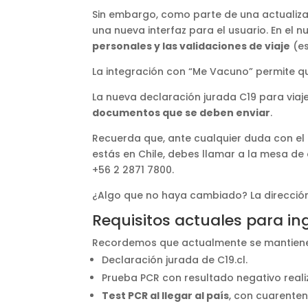
Sin embargo, como parte de una actualiz
una nueva interfaz para el usuario. En el 
personales y las validaciones de viaje
(es
La integración con “Me Vacuno” permite qu
La nueva declaración jurada C19 para viaj
documentos que se deben enviar
.
Recuerda que, ante cualquier duda con el u
estás en Chile, debes llamar a la mesa de
+56 2 2871 7800.
¿Algo que no haya cambiado? La dirección 
Requisitos actuales para in
Recordemos que actualmente se mantienen l
Declaración jurada de C19.cl.
Prueba PCR con resultado negativo real
Test PCR al llegar al país
, con cuarente