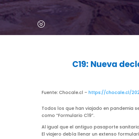
?
C19: Nueva decl
Fuente: Chocale.cl –
https://chocale.cl/20
Todos los que han viajado en pandemia se 
como “Formulario C19”.
Al igual que el antiguo pasaporte sanitari
El viajero debía llenar un extenso formula