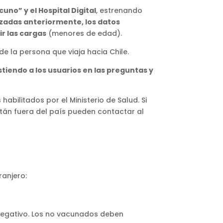
cuno” y el Hospital Digital
, estrenando
izadas anteriormente, los datos
r las cargas
(menores de edad).
e la persona que viaja hacia Chile.
tiendo a los usuarios en las preguntas y
bilitados por el Ministerio de Salud. Si
stán fuera del país pueden contactar al
ranjero:
negativo. Los no vacunados deben