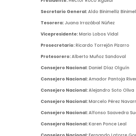
Presidente:
Héctor Roco Aguilar
Secretario General:
Aldo Binimelliz Binimel
Tesorera:
Juana Irrazábal Núñez
Vicepresidente:
Mario Lobos Vidal
Prosecretario:
Ricardo Torrejón Pizarro
Protesorero:
Alberto Muñoz Sandoval
Consejero Nacional
: Daniel Díaz Olguín
Consejero Nacional:
Amador Pantoja Rive
Consejero Nacional:
Alejandro Soto Oliva
Consejero Nacional:
Marcelo Pérez Navar
Consejero Nacional:
Alfonso Saavedra Su
Consejera Nacional:
Karen Ponce Leal
Consejero Nacional:
Fernando Latorre Go