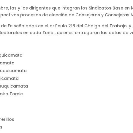
bre, las y los dirigentes que integran los Sindicatos Base en
spectivos procesos de elección de Consejeros y Consejeras N
 de Fe señalados en el artículo 218 del Código del Trabajo, y 
lectorales en cada Zonal, quienes entregaron las actas de vo
uquicamata
icamata
Chuquicamata
quicamata
Chuquicamata
omiro Tomic
erillos
os