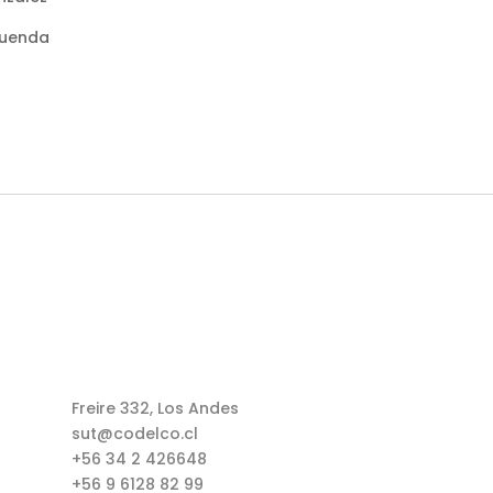
luenda
Freire 332, Los Andes
sut@codelco.cl
+56 34 2 426648
+56 9 6128 82 99